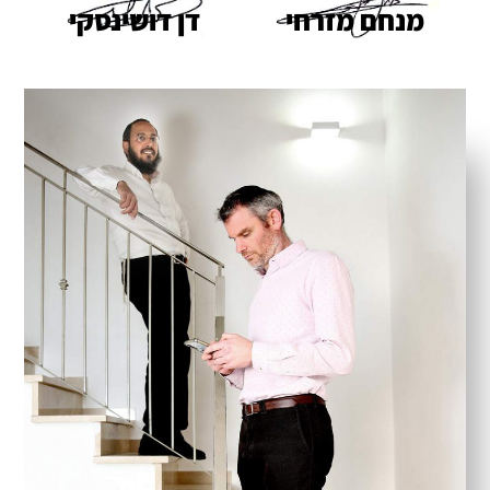
מנחם מזרחי
דן דושינסקי