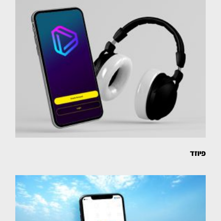
פיוזד