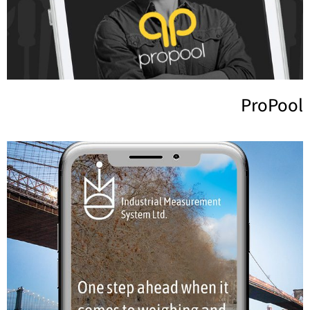
ProPool