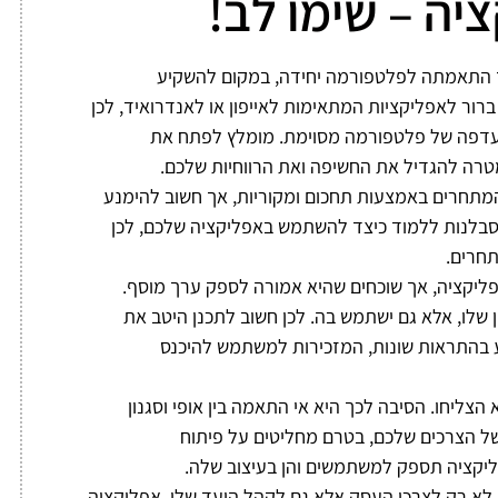
 התאמתה לפלטפורמה יחידה, במקום להשקיע
ברור לאפליקציות המתאימות לאייפון או לאנדרואיד, לכן
 העדפה של פלטפורמה מסוימת. מומלץ לפתח את
רה להגדיל את החשיפה ואת הרווחיות שלכם.
מתחרים באמצעות תחכום ומקוריות, אך חשוב להימנע
ו הסבלנות ללמוד כיצד להשתמש באפליקציה שלכם, לכן
תחרים.
ליקציה, אך שוכחים שהיא אמורה לספק ערך מוסף.
שלו, אלא גם ישתמש בה. לכן חשוב לתכנן היטב את
 בהתראות שונות, המזכירות למשתמש להיכנס
הצליחו. הסיבה לכך היא אי התאמה בין אופי וסגנון
ליקציות שיצאו
אפליקציות שיצאו
של הצרכים שלכם, בטרם מחליטים על פיתוח
מכאן לשוק
מכאן לשוק
פליקציה תספק למשתמשים והן בעיצוב שלה.
אתם מוזמנים לראות
אתם מוזמנים לראות
לא רק לצרכי העסק אלא גם לקהל היעד שלו. אפליקציה