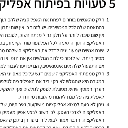
5 טעויות בפיתוח אפליקציה – שימו לב!
חלק מהאנשים בוחרים לפתח את האפליקציה שלהם תוך
בהתאמה שלה לכל המכשירים. יש לזכור כי אין שום יתרון 
אין שום סיבה לוותר על חלק גדול מנתח השוק, לטובת
האפליקציה תוך התאמה לכל הפלטפורמות הקיימות, במט
ישנם אנשים שמעוניינים לבדל את האפליקציה שלהם מה
מסיבוך יתר. יש לזכור כי לרוב הגולשים אין את הזמן א
אם התפעול שלה אינו אינטואיטיבי, הם יעדיפו לעבור למ
חלק ממפתחי האפליקציה שמים דגש על כל מאפייני האפ
המטרה היא שהגולש לא רק יוריד את האפליקציה לטלפון 
הערך המוסף שהיא מסוגלת לספק לגולשים ואף להשקיע
לאפליקציה על מנת ליהנות מהטבות מיוחדות.
ניתן לא פעם למצוא אפליקציות מושקעות ואיכותיות, שלא 
יצאו
אפליקציות שיצאו
אפ
האפליקציה לצרכי העסק. לכן חשוב לבצע אפיון מעמיק 
ק
מכאן לשוק
האפליקציה. הדבר אמור לבוא לידי ביטוי הן בתוכן שהא
אות
אתם מוזמנים לראות
בהמשך לסעיף הקודם, יש צורך להתאים את האפליקציה 